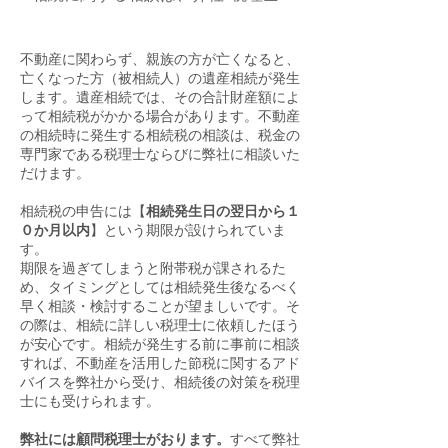
不動産に関わらず、親族の方が亡くなると、
亡くなった方（被相続人）の遺産相続が発生
します。遺産相続では、その合計財産額によ
って相続税がかかる場合があります。不動産
の相続時に発生する相続税の相談は、税金の
専門家である税理士ならびに弊社に相談いた
だけます。
相続税の申告には【
相続発生日の翌日から１
０か月以内
】という期限が設けられていま
す。
期限を過ぎてしまうと附帯税が課されるた
め、タイミングとしては相続発生後なるべく
早く相談・検討することが望ましいです。そ
の際は、相続に詳しい税理士に依頼したほう
が安心です。相続が発生する前に事前に相談
すれば、不動産を活用した節税に関するアド
バイスを弊社から受け、相続後の対策を税理
士にも受けられます。
弊社には顧問税理士がおります。
すべて弊社