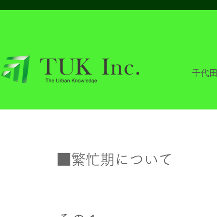
​千代
​■繁忙期について