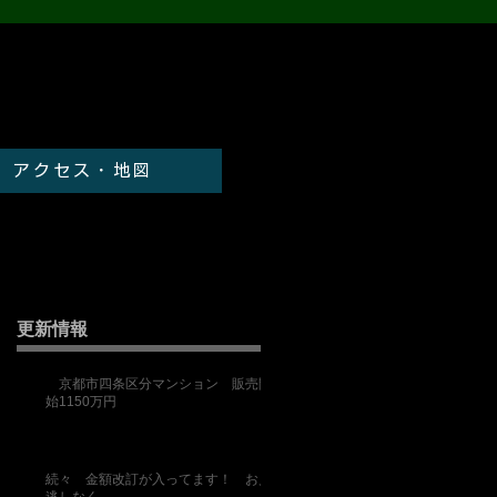
アクセス・地図
更新情報
京都市四条区分マンション 販売開
始1150万円
続々 金額改訂が入ってます！ お見