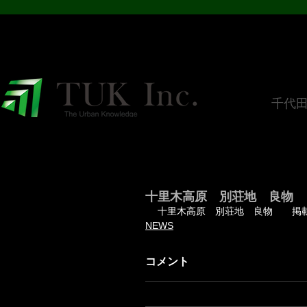
​千代
十里木高原 別荘地 良物
十里木高原　別荘地　良物　　掲
NEWS
コメント