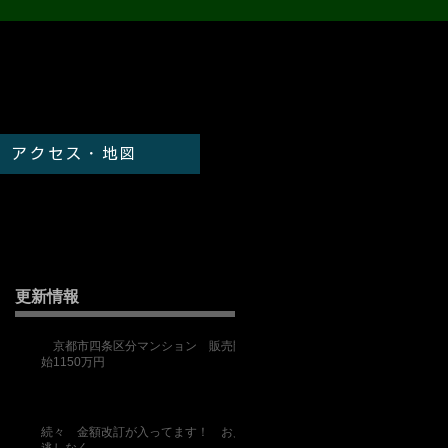
アクセス・地図
更新情報
京都市四条区分マンション 販売開
始1150万円
続々 金額改訂が入ってます！ お見