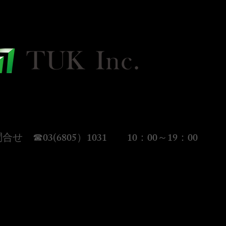
会社TUK
1-0054
都千代田区神田錦町1-14-3 ウキガイビル４階
合せ ☎03(6805）1031 10：00～19：00