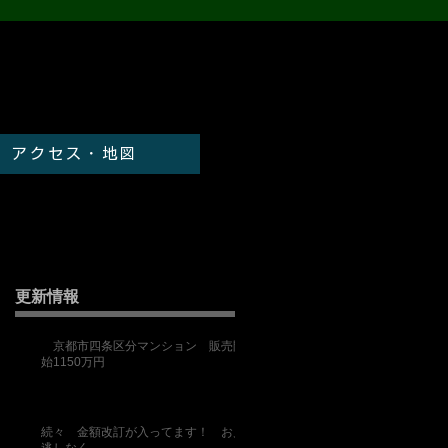
アクセス・地図
更新情報
京都市四条区分マンション 販売開
始1150万円
続々 金額改訂が入ってます！ お見