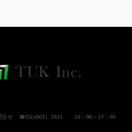
会社TUK
1-0054
都千代田区神田錦町1-14-3 ウキガイビル４階
合せ ☎03(6805）1031 10：00～19：00