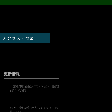
アクセス・地図
更新情報
京都市四条区分マンション 販売開
始1150万円
続々 金額改訂が入ってます！ お見