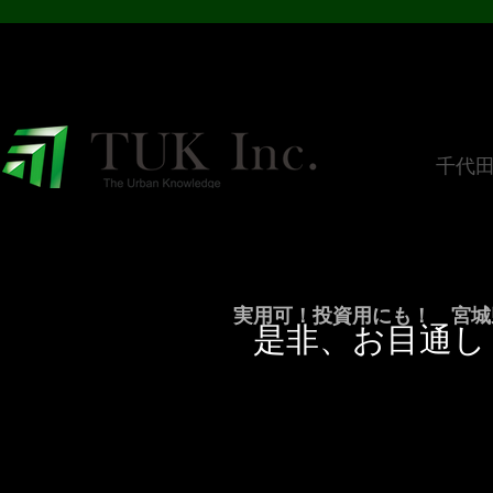
​千代
実用可！投資用にも！ 宮城
是非、お目通し