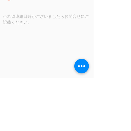
※希望連絡日時がございましたらお問合せにご
記載ください。